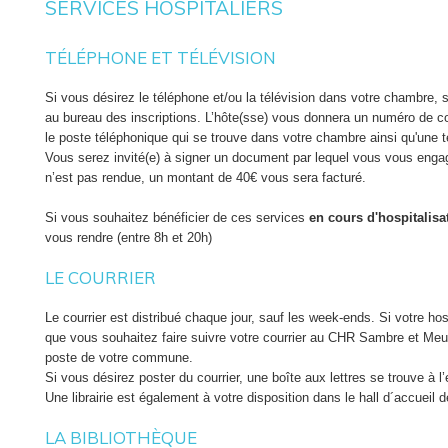
SERVICES HOSPITALIERS
Information aux patients
informations sur les modalités pratiques peuvent être obtenues auprès 
d’hospitalisation.
MUTUELLE
TÉLÉPHONE ET TÉLÉVISION
LA DÉLÉGATION D’UNE PERSONNE DE CO
Dès qu’une date d’hospitalisation est fixée,
contactez votre mutuell
Si vous désirez le téléphone et/ou la télévision dans votre chambre, s
est en ordre. Cette démarche peut vous éviter bien des désagréments l
Durant votre séjour, avec votre consentement, vos proches peuvent êt
au bureau des inscriptions. L’hôte(sse) vous donnera un numéro de cod
facture.
santé. D’un point de vue pratique, l’équipe médicale et soignante peut
le poste téléphonique qui se trouve dans votre chambre ainsi qu'une 
temps nécessaire à informer chacun de vos visiteurs sur votre patholog
Vous serez invité(e) à signer un document par lequel vous vous engagez
EMPLOYEUR
de santé.
n’est pas rendue, un montant de 40€ vous sera facturé.
Vous êtes tenu d’
avertir votre employeur
de toute incapacité de trav
Si, parmi vos proches, il existe une personne en qui vous avez plus p
Si vous souhaitez bénéficier de ces services
en cours d'hospitalisa
hospitalisation. Un certificat médical doit, légalement, lui être adress
ci pourrait être considérée par l’hôpital comme votre «
personne de c
vous rendre (entre 8h et 20h)
suivent le début de l’incapacité.
pourrait, toujours avec votre accord, assister aux entretiens médicaux
complète qu’elle-même pourrait communiquer à votre entourage. Elle 
LE COURRIER
CONSULTATION PRÉ-ANESTHÉSIQUE
dans vos démarches et vous soutenir efficacement lorsqu’une décision
Enfin, elle pourra, le cas échéant, formuler ses remarques ou observa
Le courrier est distribué chaque jour, sauf les week-ends. Si votre ho
Pour les patients devant subir une intervention
en hôpital de jour
, u
soignante.
que vous souhaitez faire suivre votre courrier au CHR Sambre et Meu
est programmée quelques jours avant l’intervention.
poste de votre commune.
Les patients dont l’entrée est prévue en hospitalisation classique entr
Si vous désirez poster du courrier, une boîte aux lettres se trouve à l’
l’intervention, l’anesthésiste leur rendra visite dans leur chambre afin
Une librairie est également à votre disposition dans le hall d´accueil de
répondre aux questions.
LA BIBLIOTHÈQUE