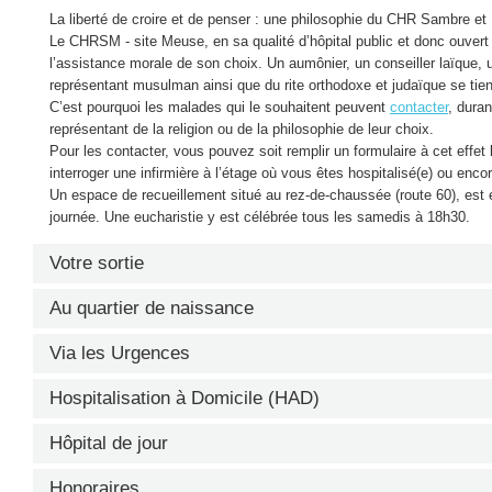
La liberté de croire et de penser : une philosophie du CHR Sambre e
Le CHRSM - site Meuse, en sa qualité d’hôpital public et donc ouvert à
l’assistance morale de son choix. Un aumônier, un conseiller laïque, 
représentant musulman ainsi que du rite orthodoxe et judaïque se tien
C’est pourquoi les malades qui le souhaitent peuvent
contacter
, duran
représentant de la religion ou de la philosophie de leur choix.
Pour les contacter, vous pouvez soit remplir un formulaire à cet effet l
interroger une infirmière à l’étage où vous êtes hospitalisé(e) ou enco
Un espace de recueillement situé au rez-de-chaussée (route 60), est 
journée. Une eucharistie y est célébrée tous les samedis à 18h30.
Votre sortie
Au quartier de naissance
LE JOUR DU DÉPART
Pour vous rendre au Quartier de naissance, nous vous demandons d'e
Via les Urgences
Avant votre départ, dont la date et l’heure sont fixées par le médecin 
Urgences, quelle que soit l'heure à laquelle vous arrivez.
infirmière qui vous a pris en charge, veillez à ce que les services adm
C´est parce qu´elle se fait généralement dans la précipitation que l´
Hospitalisation à Domicile (HAD)
Pour votre sécurité, vous serez accompagnée sur le trajet des Urgenc
tous les renseignements administratifs vous concernant (mutuelle, déc
stressante.
naissance, par une infirmière, une aide-soignante ou autre personne. 
L’Hospitalisation à Domicile pour l'antibiothérapie est désormais 
Hôpital de jour
Pour une prise en charge adaptée, nous vous suggérons, dans la mes
Dans l’éventualité où vous quittez l’hôpital contre l’avis du médecin,
Meuse !
votre médecin traitant avant de vous déplacer. Cette démarche vous
une décharge dégageant l’hôpital et le médecin de toute responsabilité
Le CHRSM - site Meuse comprend
5 hôpitaux de jour
:
Honoraires
Vous souhaitez découvrir le Quartier de naissance et la maternité en 