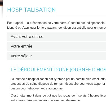
HOSPITALISATION
Petit rappel - La présentation de votre carte d’identité est indispensable :
identité et d’appliquer le tiers payant, condition essentielle pour un re
Avant votre entrée
Votre entrée
PRÉ-ADMISSION
Votre séjour
VOTRE INSCRIPTION
En accord avec votre médecin hospitalier, vous avez fixé une date d’e
règle générale, c’est lui qui, lors de votre consultation, contacte le Se
LE DÉROULEMENT D’UNE JOURNÉE D’HOS
réserver votre chambre (1, 2 ou 4 lits).
Dès votre arrivée, nous vous invitons à vous
présenter à l’
accueil d’hospitalisation
, même si
Au CHRSM - Site Meuse,
nous encourageons vivement la pré-ad
vous avez effectué les démarches dans le cadre
La journée d’hospitalisation est rythmée par un horaire bien établi af
préalable a pour but d’alléger les formalités normalement effectuées l
d’une pré-admission. Prenez un ticket
processus de soins dispose du temps nécessaire pour vous apporter t
nous vous invitons à (re)prendre contact personnellement avec ce m
« hospitalisation » à la borne située aux
besoin pour retrouver votre autonomie.
par téléphone : +32 (0)81 72 65 90
Inscriptions
, juste derrière les ascenseurs de
C’est notamment dans ce but que les repas sont servis à heures fixes
ou en vous rendant sur place : « Route 60 » du lundi au vendredi
l’accueil principal. L’hôte(sse) procédera à
autorisées dans un créneau horaire bien déterminé.
l’élaboration de votre dossier administratif et
Le personnel du Service de gestion des lits vous accompagnera dans