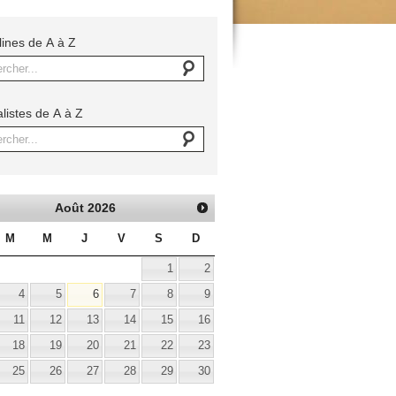
lines de A à Z
rcher...
listes de A à Z
rcher...
Août
2026
M
M
J
V
S
D
1
2
4
5
6
7
8
9
11
12
13
14
15
16
18
19
20
21
22
23
25
26
27
28
29
30