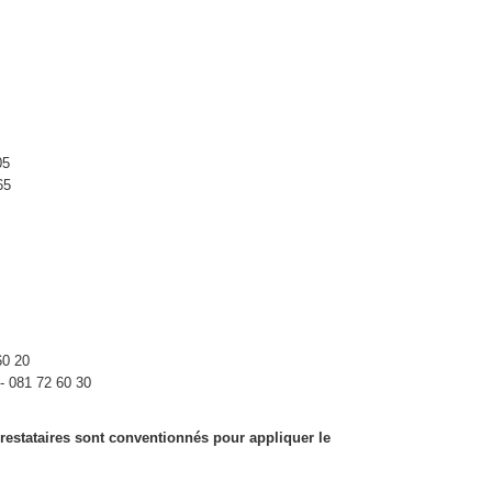
0
05
65
60 20
 - 081 72 60 30
estataires sont conventionnés pour appliquer le