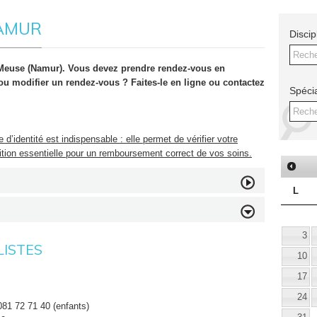
NAMUR
Discip
Reche
 Meuse (Namur). Vous devez prendre rendez-vous en
ou modifier un rendez-vous ? Faites-le en ligne ou contactez
Spécia
Reche
e d’identité est indispensable : elle permet de vérifier votre
ndition essentielle pour un remboursement correct de vos soins.
L
-VOUS EN LIGNE
3
LISTES
mande pour obtenir, modifier ou annuler un rendez-vous via
10
ndez-vous-en-ligne-pour-namur
17
-VOUS EN CONSULTATION
24
 081 72 71 40 (enfants)