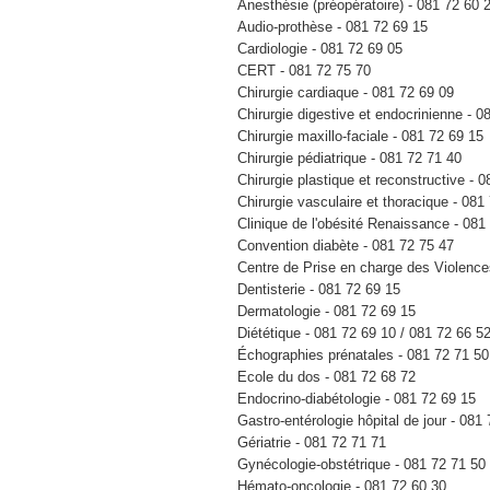
Contactez le service dans lequel vous 
Anesthésie (préopératoire) - 081 72 60 
sur quel site vous avez rendez-vous.
Audio-prothèse - 081 72 69 15
Cardiologie - 081 72 69 05
UN RAPPEL PAR SMS
CERT - 081 72 75 70
Chirurgie cardiaque - 081 72 69 09
72 h avant votre rendez-vous, vous re
Chirurgie digestive et endocrinienne - 0
cela de communiquer votre numéro de GS
Chirurgie maxillo-faciale - 081 72 69 15
Chirurgie pédiatrique - 081 72 71 40
ANNULER/MODIFIER U
Chirurgie plastique et reconstructive - 
Chirurgie vasculaire et thoracique - 081
Si vous ne pouvez vous rendre à votre
Clinique de l'obésité Renaissance - 081
24h à l'avance.
Cette démarche nous per
Convention diabète - 081 72 75 47
s'élève à 15€ et surtout de proposer la p
Centre de Prise en charge des Violence
Dentisterie - 081 72 69 15
Il vous est toujours possible de nous jo
Dermatologie - 081 72 69 15
un rendez-vous.
Le numéro d’appel uniq
Diététique - 081 72 69 10 / 081 72 66 5
11
Échographies prénatales - 081 72 71 50
Vous pouvez également le faire en ligne
Ecole du dos - 081 72 68 72
pour-namur
Endocrino-diabétologie - 081 72 69 15
Gastro-entérologie hôpital de jour - 081
Gériatrie - 081 72 71 71
Gynécologie-obstétrique - 081 72 71 50
Hémato-oncologie - 081 72 60 30