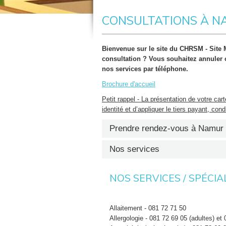
CONSULTATIONS À 
Bienvenue sur le site du CHRSM - Site
consultation ? Vous souhaitez annuler 
nos services par téléphone.
Brochure d'accueil
Petit rappel - La présentation de votre cart
identité et d’appliquer le tiers payant, co
Prendre rendez-vous à Namur
Nos services
DEMANDER UN RENDEZ
NOS SERVICES / SPÉCIA
Vous pouvez désormais effectuer une de
notre page :
https://meuse.chrsm.be/re
DEMANDER UN RENDEZ
Allaitement - 081 72 71 50
Allergologie - 081 72 69 05 (adultes) et