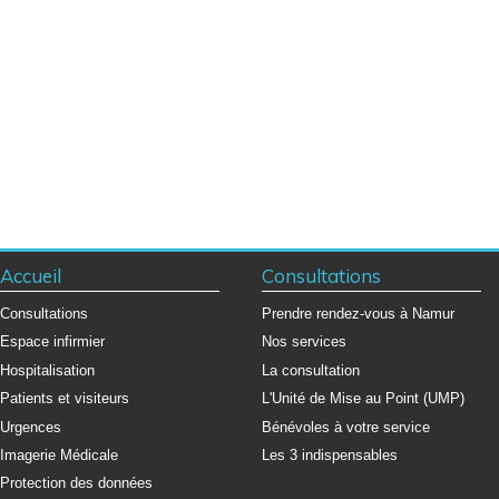
Accueil
Consultations
Consultations
Prendre rendez-vous à Namur
Espace infirmier
Nos services
Hospitalisation
La consultation
Patients et visiteurs
L'Unité de Mise au Point (UMP)
Urgences
Bénévoles à votre service
Imagerie Médicale
Les 3 indispensables
Protection des données