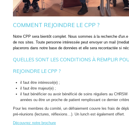
qu’une autre méthode de collecte s'impose en fonction de la finalité d
soit pas lui-même en mesure de fournir les données.
Ne sont collectées et traitées, de façon compatible, que les données
l’exécution des traitements dont les finalités sont énoncées à la sui
COMMENT REJOINDRE LE CPP ?
d’information.
Notre CPP sera bientôt complet. Nous sommes à la recherche d'un.e 
CATÉGORIES DE DONNÉES TRAITÉES
de nos sites. Toute personne intéressée peut envoyer un mail (med
placerons dans notre base de données et elle sera recontactée si néc
Les données personnelles des patients traitées par le CHRSM - site 
QUELLES SONT LES CONDITIONS À REMPLIR PO
Données d'identification
Données administratives et financières
REJOINDRE LE CPP ?
Données médicales, paramédicales, infirmières et sociales
Autres données nécessaires à l'exécution de finalités déterminé
imposées par la loi, telles que les données judiciaires.
il faut être intéressé(e) ;
il faut être majeur(e) ;
FINALITÉS DES TRAITEMENTS DE DONNÉES PE
il faut bénéficier ou avoir bénéficié de soins réguliers au CHRSM
années ou être un proche de patient remplissant ce dernier critèr
Les traitements de données personnelles des patients réalisés au s
Pour les membres du comité, un défraiement couvre les frais de dépl
présentent au moins l’une des finalités suivantes :
pré-réunions (lectures, réflexions…). Un lunch est également offert.
Soins aux patients
Découvrez notre brochure
Administration des patients