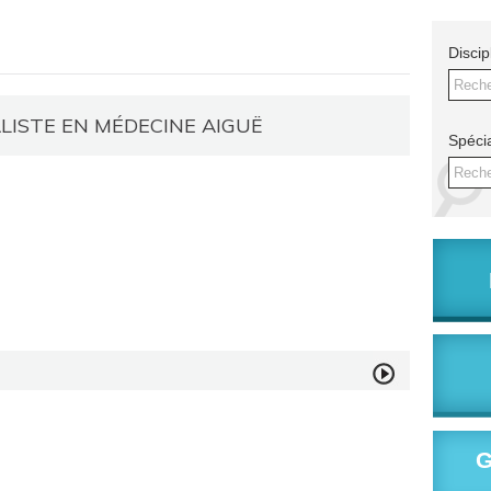
Discip
Reche
LISTE EN MÉDECINE AIGUË
Spécia
Reche
G