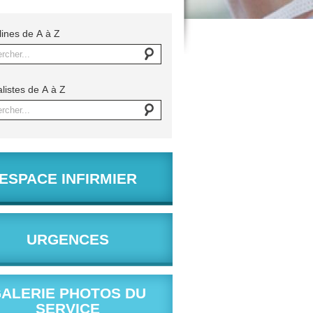
lines de A à Z
rcher...
listes de A à Z
rcher...
ESPACE INFIRMIER
URGENCES
ALERIE PHOTOS DU
SERVICE