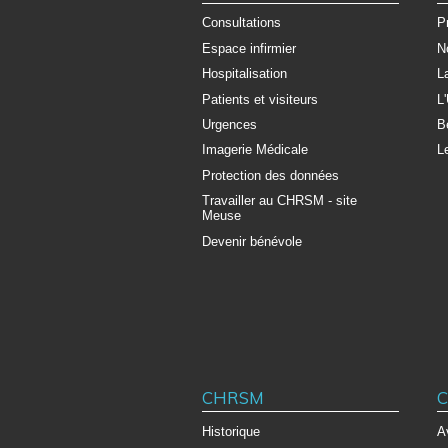
Consultations
P
Espace infirmier
N
Hospitalisation
L
Patients et visiteurs
L
Urgences
B
Imagerie Médicale
L
Protection des données
Travailler au CHRSM - site
Meuse
Devenir bénévole
CHRSM
C
Historique
A