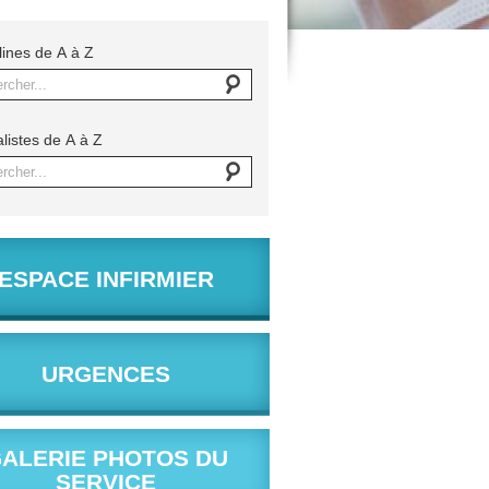
lines de A à Z
rcher...
listes de A à Z
rcher...
ESPACE INFIRMIER
URGENCES
ALERIE PHOTOS DU
SERVICE