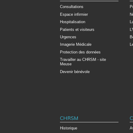
Consultations
P
Espace infirmier
N
Hospitalisation
L
Patients et visiteurs
L
Urgences
B
Imagerie Médicale
L
Protection des données
Travailler au CHRSM - site
Meuse
Devenir bénévole
CHRSM
C
Historique
A