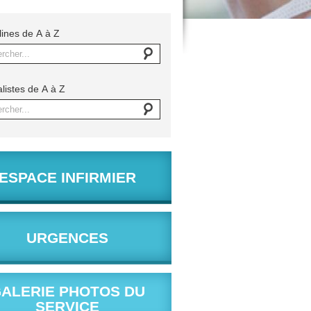
lines de A à Z
rcher...
listes de A à Z
rcher...
ESPACE INFIRMIER
URGENCES
ALERIE PHOTOS DU
SERVICE