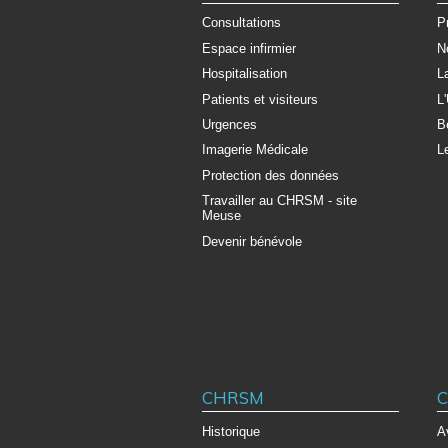
Consultations
P
Espace infirmier
N
Hospitalisation
L
Patients et visiteurs
L
Urgences
B
Imagerie Médicale
L
Protection des données
Travailler au CHRSM - site
Meuse
Devenir bénévole
CHRSM
C
Historique
A