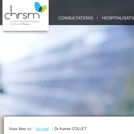
CHRSM
CONSULTATIONS
HOSPITALISATI
-
SITE
MEUSE
Vous êtes ici :
Accueil
Dr Aurore COLLET