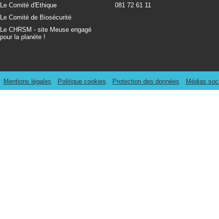
Le Comité d'Ethique
081 72 61 11
Le Comité de Biosécurité
Le CHRSM - site Meuse engagé
pour la planète !
Mentions légales
Politique cookies
Protection des données
Médias soc