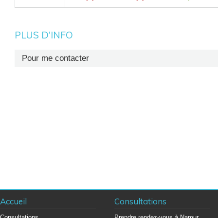
PLUS D'INFO
Pour me contacter
Prise de rendez-vous : +32 (0)81 72 71 40
Secrétariat : +32 (0)81 72 71 65
Accueil
Consultations
Consultations
Prendre rendez-vous à Namur