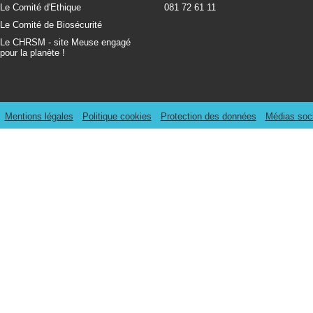
Le Comité d'Ethique
081 72 61 11
Le Comité de Biosécurité
Le CHRSM - site Meuse engagé
pour la planète !
Mentions légales
Politique cookies
Protection des données
Médias soc