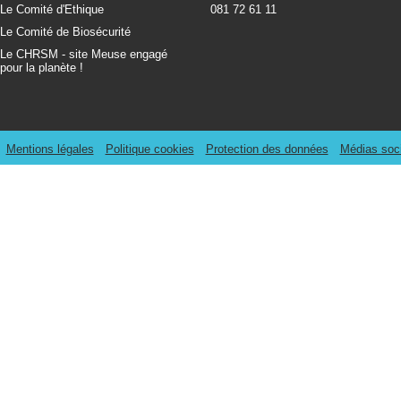
Le Comité d'Ethique
081 72 61 11
Le Comité de Biosécurité
Le CHRSM - site Meuse engagé
pour la planète !
Mentions légales
Politique cookies
Protection des données
Médias soc