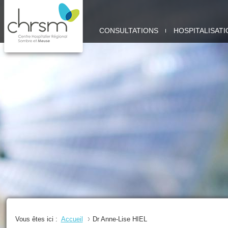
CHRSM
CONSULTATIONS
HOSPITALISATI
-
SITE
MEUSE
Vous êtes ici :
Accueil
Dr Anne-Lise HIEL