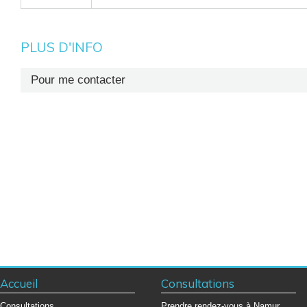
PLUS D'INFO
Pour me contacter
Secrétariat : +32 (0)81 72 68 14 (pas de prise de rendez-vous à ce n
Accueil
Consultations
Consultations
Prendre rendez-vous à Namur