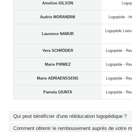
Ameline GILSON
Logop
Audrie MORANDINI
Logopède - Ho
Logopède Liaison
Laurence NAMUR
Vera SCHRÖDER
Logopède - Rev
Marie PIRMEZ
Logopède - Rev
Marie ADRIAENSSENS
Logopède - Rev
Pamela GIUNTA
Logopède - Rev
Qui peut bénéficier d'une rééducation logopédique ?
Toute personne présentant des difficultés de communication, de déglut
Comment obtenir le rembousement auprès de votre mu