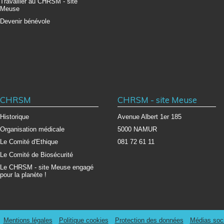
Travailler au CHRSM - site
Meuse
Devenir bénévole
CHRSM
CHRSM - site Meuse
Historique
Avenue Albert 1er 185
Organisation médicale
5000 NAMUR
Le Comité d'Ethique
081 72 61 11
Le Comité de Biosécurité
Le CHRSM - site Meuse engagé
pour la planète !
Mentions légales
Politique cookies
Protection des données
Médias soc