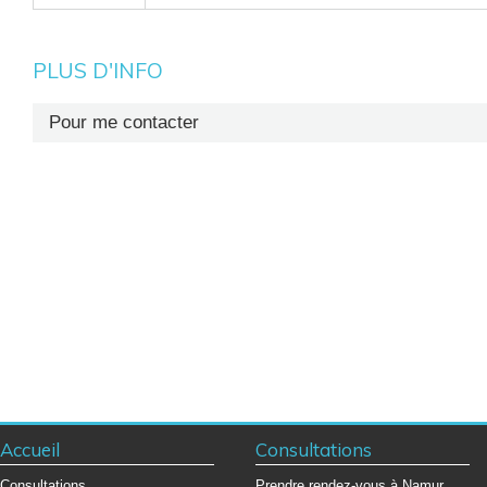
PLUS D'INFO
Pour me contacter
Secrétariat : +32 (0)81 72 70 48
Accueil
Consultations
Consultations
Prendre rendez-vous à Namur