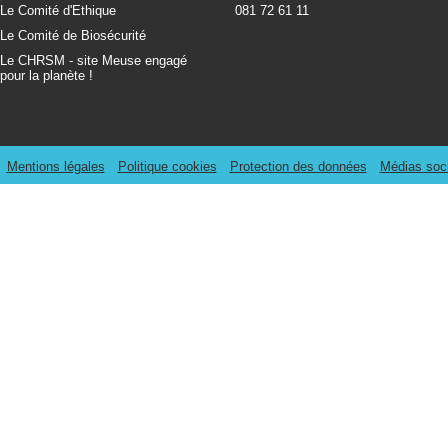
Le Comité d'Ethique
081 72 61 11
Le Comité de Biosécurité
Le CHRSM - site Meuse engagé
pour la planète !
Mentions légales
Politique cookies
Protection des données
Médias soc