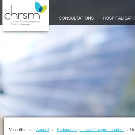
CHRSM
CONSULTATIONS
HOSPITALISATI
-
SITE
MEUSE
Vous êtes ici :
Accueil
Endocrinologie - diabétologie - nutrition
Dr