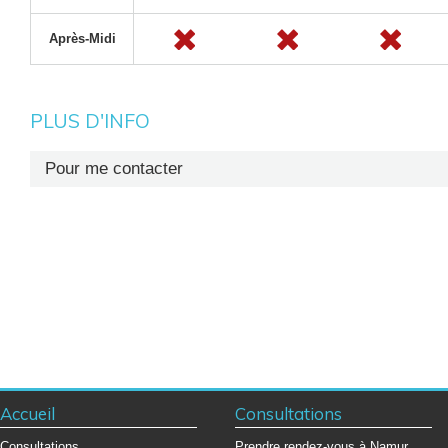
Après-Midi
PLUS D'INFO
Pour me contacter
Prise de rendez-vous et secrétariat des consultations orthopédiques 
Secrétariat : +32 (0)81 72 69 01
Fax : +32 (0)81 72 69 29
Accueil
Consultations
Consultations
Prendre rendez-vous à Namur