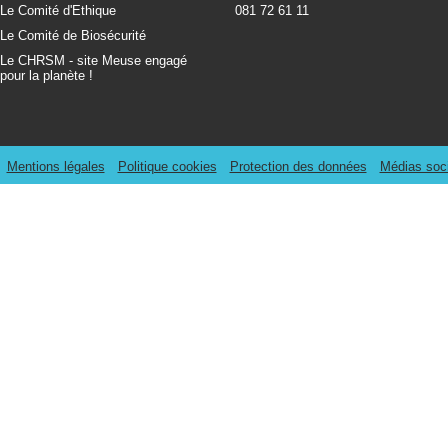
Le Comité d'Ethique
081 72 61 11
Le Comité de Biosécurité
Le CHRSM - site Meuse engagé
pour la planète !
Mentions légales
Politique cookies
Protection des données
Médias soc