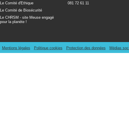
Le Comité d'Ethique
081 72 61 11
Le Comité de Biosécurité
Le CHRSM - site Meuse engagé
pour la planète !
Mentions légales
Politique cookies
Protection des données
Médias soc