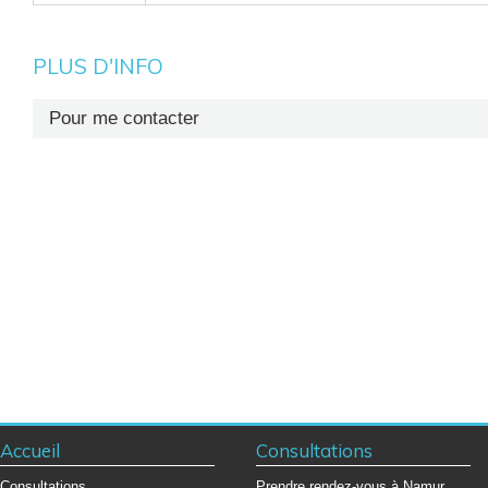
PLUS D'INFO
Pour me contacter
Secrétariat : +32 (0)81 72 65 42
Fax : +32 (0)81 72 73 88
Accueil
Consultations
Consultations
Prendre rendez-vous à Namur