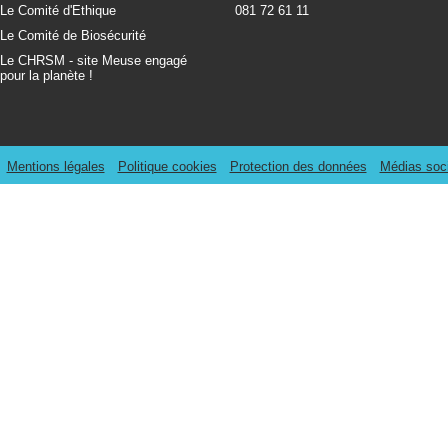
Le Comité d'Ethique
081 72 61 11
Le Comité de Biosécurité
Le CHRSM - site Meuse engagé
pour la planète !
Mentions légales
Politique cookies
Protection des données
Médias soc