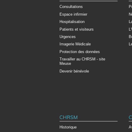
Consultations
P
Espace infirmier
N
Hospitalisation
L
Patients et visiteurs
L
Urgences
B
Imagerie Médicale
L
Protection des données
Travailler au CHRSM - site
Meuse
Devenir bénévole
CHRSM
C
Historique
A