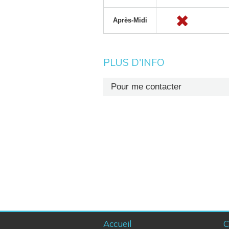
Après-Midi
PLUS D'INFO
Pour me contacter
Secrétariat : +32 (0)81 72 65 42
Fax : +32 (0)81 72 73 88
Accueil
C