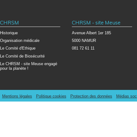
CHRSM
CHRSM - site Meuse
Historique
Avenue Albert 1er 185
Organisation médicale
5000 NAMUR
Le Comité d'Ethique
081 72 61 11
Le Comité de Biosécurité
Le CHRSM - site Meuse engagé
pour la planète !
Mentions légales
Politique cookies
Protection des données
Médias soc