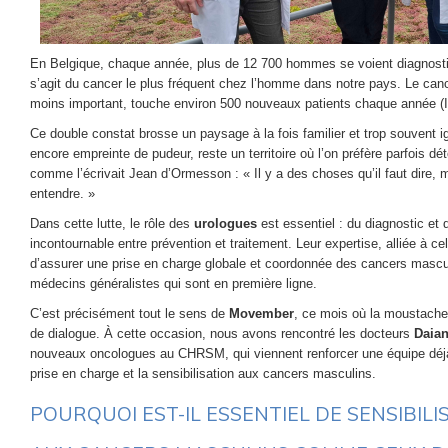
En Belgique, chaque année, plus de 12 700 hommes se voient diagnostiqu
s’agit du cancer le plus fréquent chez l’homme dans notre pays. Le canc
moins important, touche environ 500 nouveaux patients chaque année (In
Ce double constat brosse un paysage à la fois familier et trop souvent i
encore empreinte de pudeur, reste un territoire où l’on préfère parfois dét
comme l’écrivait Jean d’Ormesson : « Il y a des choses qu’il faut dire,
entendre. »
Dans cette lutte, le rôle des
urologues
est essentiel : du diagnostic et d
incontournable entre prévention et traitement. Leur expertise, alliée à c
d’assurer une prise en charge globale et coordonnée des cancers mascu
médecins généralistes qui sont en première ligne.
C’est précisément tout le sens de
Movember
, ce mois où la moustache
de dialogue. À cette occasion, nous avons rencontré les docteurs
Daian
nouveaux oncologues au CHRSM, qui viennent renforcer une équipe déj
prise en charge et la sensibilisation aux cancers masculins.
POURQUOI EST-IL ESSENTIEL DE SENSIBIL