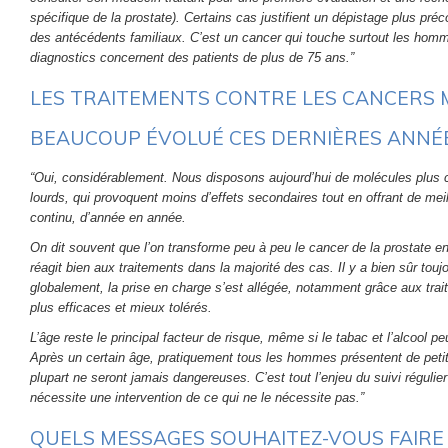
spécifique de la prostate). Certains cas justifient un dépistage plus pré
des antécédents familiaux. C’est un cancer qui touche surtout les homm
diagnostics concernent des patients de plus de 75 ans.”
LES TRAITEMENTS CONTRE LES CANCERS 
BEAUCOUP ÉVOLUÉ CES DERNIÈRES ANNÉE
“Oui, considérablement. Nous disposons aujourd’hui de molécules plus c
lourds, qui provoquent moins d’effets secondaires tout en offrant de meil
continu, d’année en année.
On dit souvent que l’on transforme peu à peu le cancer de la prostate en
réagit bien aux traitements dans la majorité des cas. Il y a bien sûr tou
globalement, la prise en charge s’est allégée, notamment grâce aux t
plus efficaces et mieux tolérés.
L’âge reste le principal facteur de risque, même si le tabac et l’alcool p
Après un certain âge, pratiquement tous les hommes présentent de petit
plupart ne seront jamais dangereuses. C’est tout l’enjeu du suivi régulier
nécessite une intervention de ce qui ne le nécessite pas.”
QUELS MESSAGES SOUHAITEZ-VOUS FAIRE