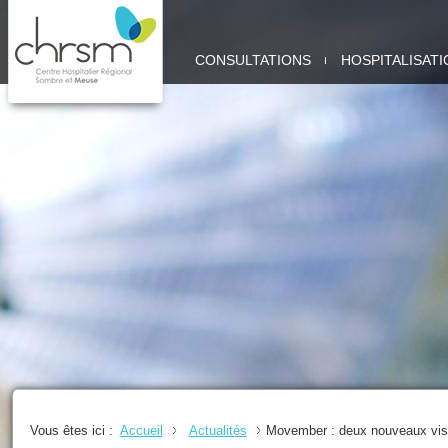
CHRSM
CONSULTATIONS
HOSPITALISATI
-
SITE
MEUSE
Vous êtes ici :
Accueil
Actualités
Movember : deux nouveaux visa