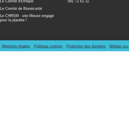
Le Comité d'Ethique
081 72 61 11
Le Comité de Biosécurité
Le CHRSM - site Meuse engagé
pour la planète !
Mentions légales
Politique cookies
Protection des données
Médias soc