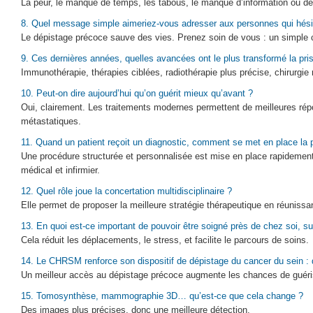
La peur, le manque de temps, les tabous, le manque d’information ou des
8. Quel message simple aimeriez-vous adresser aux personnes qui hésit
Le dépistage précoce sauve des vies. Prenez soin de vous : un simple co
9. Ces dernières années, quelles avancées ont le plus transformé la pri
Immunothérapie, thérapies ciblées, radiothérapie plus précise, chirurgie rob
10. Peut-on dire aujourd’hui qu’on guérit mieux qu’avant ?
Oui, clairement. Les traitements modernes permettent de meilleures r
métastatiques.
11. Quand un patient reçoit un diagnostic, comment se met en place l
Une procédure structurée et personnalisée est mise en place rapidem
médical et infirmier.
12. Quel rôle joue la concertation multidisciplinaire ?
Elle permet de proposer la meilleure stratégie thérapeutique en réunissan
13. En quoi est-ce important de pouvoir être soigné près de chez soi, 
Cela réduit les déplacements, le stress, et facilite le parcours de soins.
14. Le CHRSM renforce son dispositif de dépistage du cancer du sein : 
Un meilleur accès au dépistage précoce augmente les chances de guéri
15. Tomosynthèse, mammographie 3D… qu’est-ce que cela change ?
Des images plus précises, donc une meilleure détection.