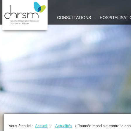
CHRSM
CONSULTATIONS
HOSPITALISATI
-
SITE
MEUSE
Vous êtes ici :
Accueil
Actualités
Journée mondiale contre le can