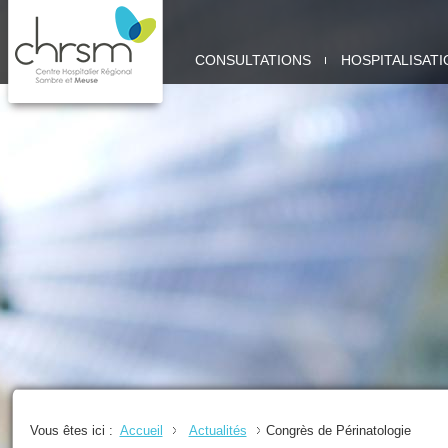
CHRSM
CONSULTATIONS
HOSPITALISATI
-
SITE
MEUSE
Vous êtes ici :
Accueil
Actualités
Congrès de Périnatologie