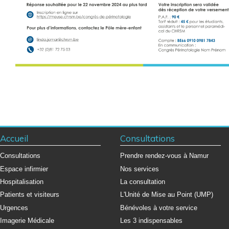
Accueil
Consultations
Consultations
Prendre rendez-vous à Namur
Espace infirmier
Nos services
Hospitalisation
La consultation
Patients et visiteurs
L'Unité de Mise au Point (UMP)
Urgences
Bénévoles à votre service
Imagerie Médicale
Les 3 indispensables