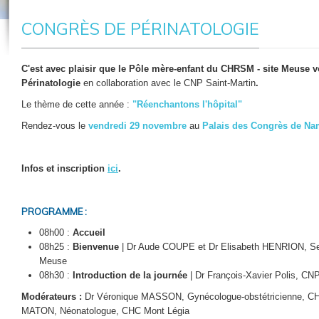
CONGRÈS DE PÉRINATOLOGIE
C'est avec plaisir que le Pôle mère-enfant du CHRSM - site Meuse 
Périnatologie
en collaboration avec le CNP Saint-Martin
.
Le thème de cette année :
"Réenchantons l'hôpital"
Rendez-vous le
vendredi 29 novembre
au
Palais des Congrès de Na
Infos et inscription
ici
.
PROGRAMME :
08h00 :
Accueil
08h25 :
Bienvenue
| Dr Aude COUPE et Dr Elisabeth HENRION, Se
Meuse
08h30 :
Introduction de la journée
| Dr François-Xavier Polis, CNP
Modérateurs :
Dr Véronique MASSON, Gynécologue-obstétricienne, CHR 
MATON, Néonatologue, CHC Mont Légia